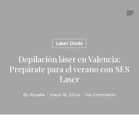
Skip
Me
to
main
content
Laser Diodo
Depilación láser en Valencia:
Prepárate para el verano con SES
Laser
By
Rosalia
mayo 16, 2024
No Comments