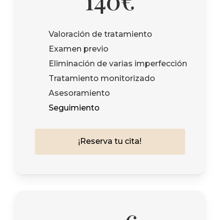
140€
Valoración de tratamiento
Examen previo
Eliminación de varias imperfección
Tratamiento monitorizado
Asesoramiento
Seguimiento
¡
R
e
s
e
r
v
a
t
u
c
i
t
a
!