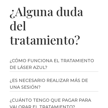
¿Alguna duda
del
tratamiento?
¿CÓMO FUNCIONA EL TRATAMIENTO
DE LÁSER AZUL?
¿ES NECESARIO REALIZAR MÁS DE
El tratamiento de láser azul es un
UNA SESIÓN?
procedimiento seguro y eficaz que se
basa en la tecnología láser de última
¿CUÁNTO TENGO QUE PAGAR PARA
La lesión o imperfección suele
generación para eliminar imperfecciones
VALORAR EL TRATAMIENTO?
desaparecer en una sola sesión, excepto
en la piel. A continuación, te explicaré