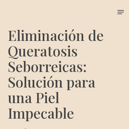
Skip
Me
to
main
content
Eliminación de
Queratosis
Seborreicas:
Solución para
una Piel
Impecable