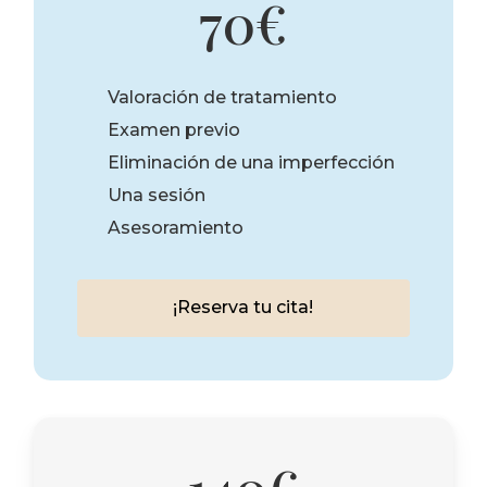
70€
Valoración de tratamiento
Examen previo
Eliminación de una imperfección
Una sesión
Asesoramiento
¡
R
e
s
e
r
v
a
t
u
c
i
t
a
!