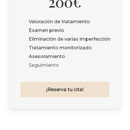
200€
Valoración de tratamiento
Examen previo
Eliminación de varias imperfección
Tratamiento monitorizado
Asesoramiento
Seguimiento
¡
R
e
s
e
r
v
a
t
u
c
i
t
a
!