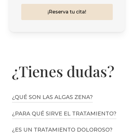
¡
R
e
s
e
r
v
a
t
u
c
i
t
a
!
¿Tienes dudas?
¿QUÉ SON LAS ALGAS ZENA?
¿PARA QUÉ SIRVE EL TRATAMIENTO?
Las Algas Zena son un tratamiento
estético regenerador utilizado para
¿ES UN TRATAMIENTO DOLOROSO?
Se utiliza para mejorar axilas oscuras,
mejorar manchas, hiperpigmentaciones y