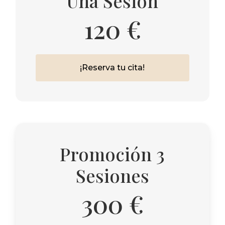
Una Sesión
120 €
¡
R
e
s
e
r
v
a
t
u
c
i
t
a
!
Promoción 3
Sesiones
300 €