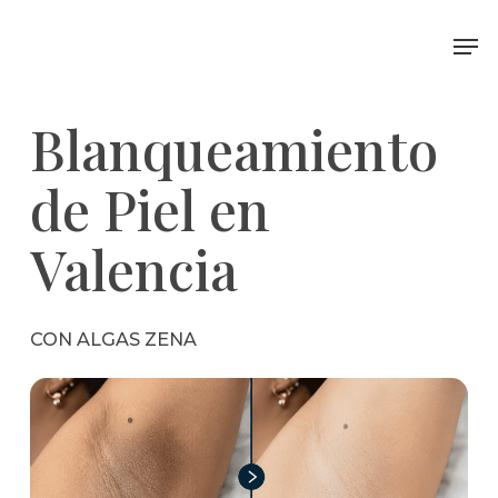
Skip
Me
to
main
content
Blanqueamiento
de Piel en
Valencia
CON ALGAS ZENA