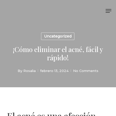
Skip
Me
to
main
content
Uncategorized
¡Cómo eliminar el acné, fácil y
rápido!
By
Rosalia
febrero 13, 2024
No Comments
El acné es una afección