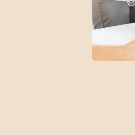
ción mediante
láser
e la zona en la que
elo para siempre.